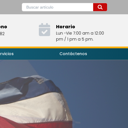
ono
Horario
Lun -Vie 7:00 am a 12:00
482
pm / 1 pm a 5 pm.
rvicios
Contáctenos