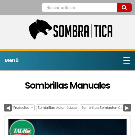
☰
Menú
Sombrillas Manuales
◀
Productos >>
Sombrillas Automáticas
Sombrillas Semiautomáticas
▶