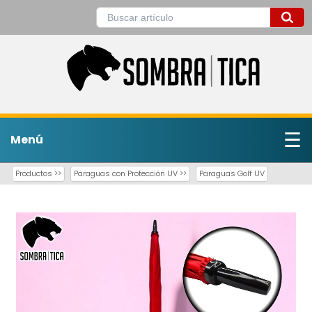
☰
Menú
Productos >>
Paraguas con Protección UV >>
Paraguas Golf UV