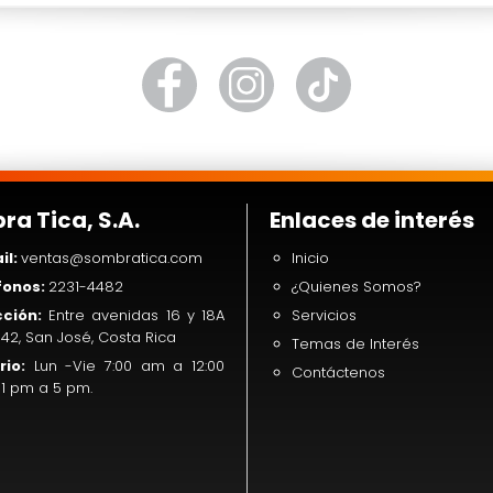
a Tica, S.A.
Enlaces de interés
il:
ventas@sombratica.com
Inicio
fonos:
2231-4482
¿Quienes Somos?
cción:
Entre avenidas 16 y 18A
Servicios
 42, San José, Costa Rica
Temas de Interés
rio:
Lun -Vie 7:00 am a 12:00
Contáctenos
1 pm a 5 pm.