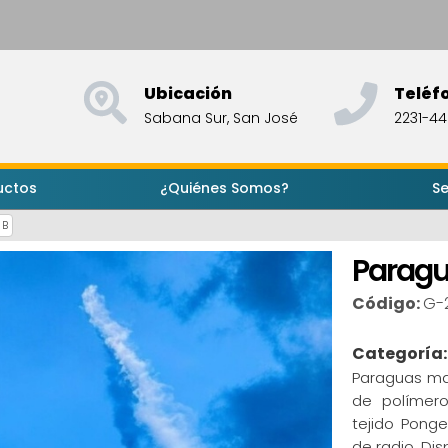
Ubicación
Teléf
Sabana Sur, San José
2231-4
uctos
¿Quiénes Somos?
Se
 B
Paragu
Código:
G-
Categoría
Paraguas man
de polímero
tejido Pong
de radio. Dis