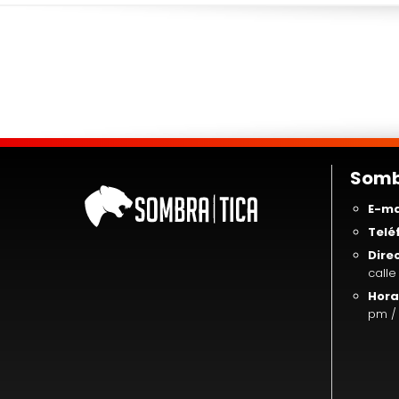
Sombr
E-ma
Telé
Dire
calle
Hora
pm / 