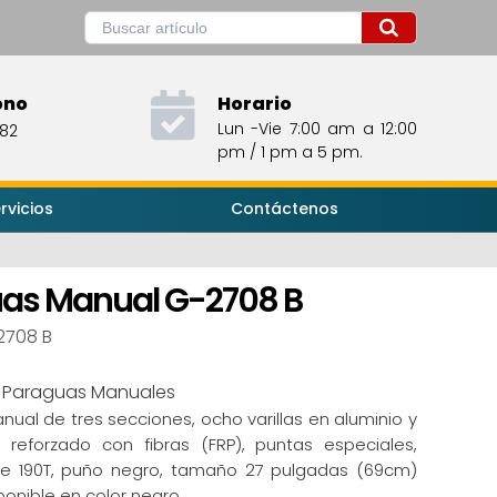
ono
Horario
Lun -Vie 7:00 am a 12:00
482
pm / 1 pm a 5 pm.
rvicios
Contáctenos
as Manual G-2708 B
2708 B
:
Paraguas Manuales
ual de tres secciones, ocho varillas en aluminio y
 reforzado con fibras (FRP), puntas especiales,
ee 190T, puño negro, tamaño 27 pulgadas (69cm)
ponible en color negro.