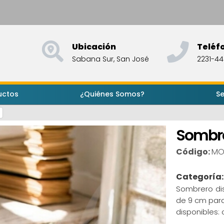
Ubicación
Teléf
Sabana Sur, San José
2231-4
uctos
¿Quiénes Somos?
Se
l
Sombre
Código:
MO
Categoría
Sombrero dis
de 9 cm para
disponibles: 