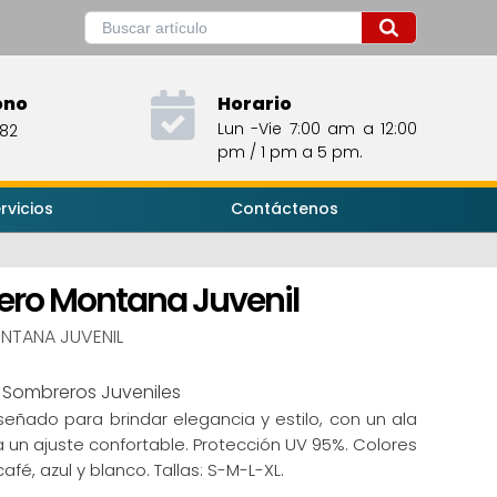
ono
Horario
Lun -Vie 7:00 am a 12:00
482
pm / 1 pm a 5 pm.
rvicios
Contáctenos
ro Montana Juvenil
NTANA JUVENIL
:
Sombreros Juveniles
eñado para brindar elegancia y estilo, con un ala
 un ajuste confortable. Protección UV 95%. Colores
café, azul y blanco. Tallas: S-M-L-XL.